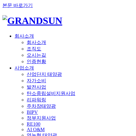
본문 바로가기
회사소개
회사소개
조직도
오시는길
인증현황
사업소개
산업단지 태양광
자가소비
발전사업
탄소중립설비지원사업
리파워링
주차장태양광
BIPV
정부지원사업
RE100
AI O&M
영농형 태양광