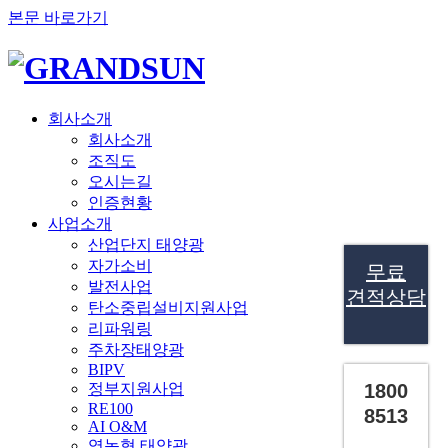
본문 바로가기
회사소개
회사소개
조직도
오시는길
인증현황
사업소개
산업단지 태양광
자가소비
무료
발전사업
견적상담
탄소중립설비지원사업
리파워링
주차장태양광
BIPV
정부지원사업
1800
RE100
8513
AI O&M
영농형 태양광